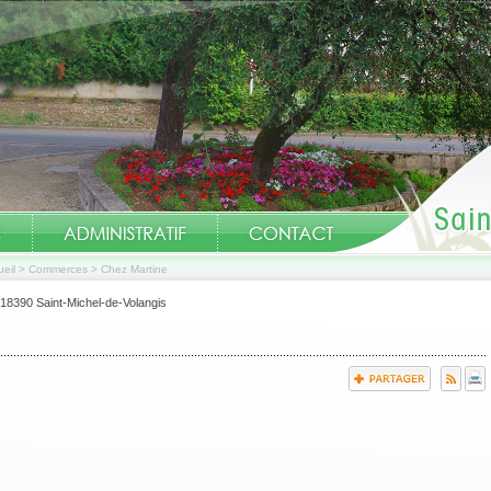
eil
>
Commerces
>
Chez Martine
, 18390 Saint-Michel-de-Volangis
A compter du 1er août