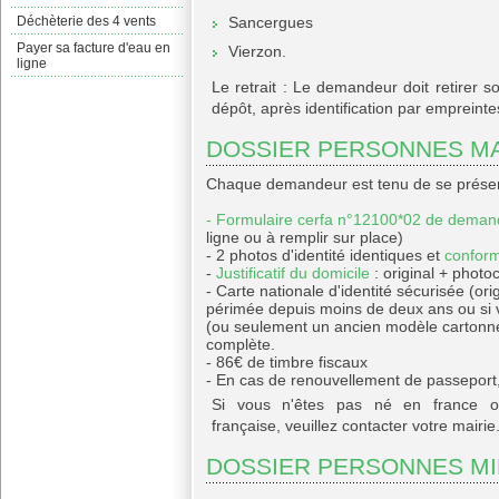
Déchèterie des 4 vents
Sancergues
Payer sa facture d'eau en
Vierzon.
ligne
Le retrait : Le demandeur doit retirer 
dépôt, après identification par empreintes
DOSSIER PERSONNES M
Chaque demandeur est tenu de se présent
- Formulaire cerfa n°12100*02 de dema
ligne ou à remplir sur place)
- 2 photos d'identité identiques et
confor
-
Justificatif du domicile
: original + photo
- Carte nationale d'identité sécurisée (ori
périmée depuis moins de deux ans ou si v
(ou seulement un ancien modèle cartonné)
complète.
- 86€ de timbre fiscaux
- En cas de renouvellement de passeport,
Si vous n'êtes pas né en france ou
française, veuillez contacter votre mairie
DOSSIER PERSONNES M