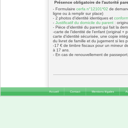
Présence obligatoire de l'autorité pare
- Formulaire
cerfa n°12101*02
de demande
ligne ou à remplir sur place)
- 2 photos d'identité identiques et
confor
-
Justificatif du domicile du parent
: origin
- Pièce d'identité du parent qui fait la d
-carte de l'identité de l'enfant (original 
carte d'identité sécurisée, une copie int
du livret de famille et du jugement si les 
-17 € de timbre fiscaux pour un mineur d
à 17 ans.
- En cas de renouvellement de passeport,
Accueil
Contact
Mentions légales
A