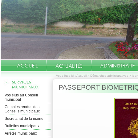
Vous êtes ici :
Accueil
>
Démarches administratives
>
Iden
PASSEPORT BIOMETRI
Vos élus au Conseil
municipal
Comptes rendus des
Conseils municipaux
Secrétariat de la mairie
Bulletins municipaux
Arrétés municipaux