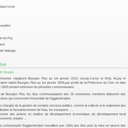
Saint-Ursin
ivaudins
in du Puy
hard
 de Volangis
lue
mmunes rejoignent Bourges Plus au 1er janvier 2013, Lissay-Lochy et Vorly, Arçay et
aient rejoint Bourges Plus au 1er janvier 2004,par arrêté de la Préfecture du Cher en date
 2003 portant extension du périmètre communautaire.
n de Bourges Plus, les élus communautaires des 16 communes membres élaborent des
ctions qui concernent l'ensemble de l'agglomération.
t chargée de la gestion de certains services publics, comme la collecte et le traitement des
ribution et l'assainissement de l'eau, les transports …..
ement des actions en matière de développement économique, de développement local
acements urbains ...
la communauté d'agglomération travaillent aux côtés des élus pour la mise en œuvre des