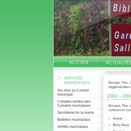
Vous êtes ici :
Accu
Bourges Plus, 1
l'agglomération
Vos élus au Conseil
municipal
2002 – 2004
Comptes rendus des
Conseils municipaux
Bourges Plus 
cohérent et con
Secrétariat de la mairie
Annoix
Bulletins municipaux
Berry-Bouy
Arrétés municipaux