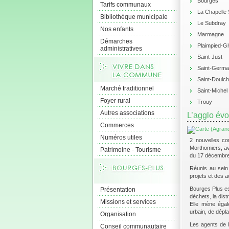
Bourges
Tarifs communaux
La Chapelle 
Bibliothèque municipale
Le Subdray
Nos enfants
Marmagne
Démarches
Plaimpied-G
administratives
Saint-Just
Saint-Germa
Saint-Doulc
Marché traditionnel
Saint-Michel
Foyer rural
Trouy
Autres associations
L’agglo évo
Commerces
Numéros utiles
2 nouvelles co
Morthomiers, av
Patrimoine - Tourisme
du 17 décembre
Réunis au sei
projets et des a
Bourges Plus es
Présentation
déchets, la dist
Missions et services
Elle mène égal
urbain, de dépl
Organisation
Les agents de 
Conseil communautaire