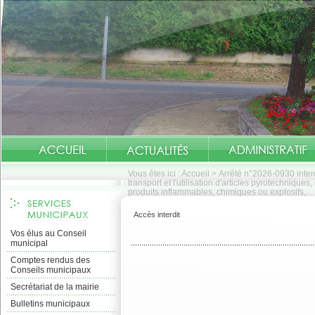
Vous êtes ici :
Accueil
>
Arrêté n°2026-0930 inter
transport et l'utilisation d'articles pyrotechniques
produits inflammables, chimiques ou explosifs,
Accès interdit
Vos élus au Conseil
municipal
Comptes rendus des
Conseils municipaux
Secrétariat de la mairie
Bulletins municipaux